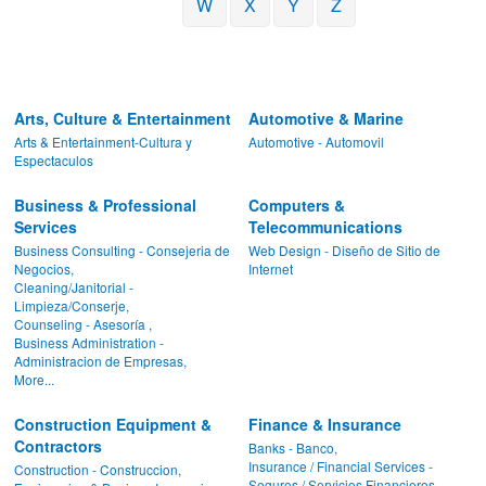
W
X
Y
Z
Arts, Culture & Entertainment
Automotive & Marine
Arts & Entertainment-Cultura y
Automotive - Automovil
Espectaculos
Business & Professional
Computers &
Services
Telecommunications
Business Consulting - Consejeria de
Web Design - Diseño de Sitio de
Negocios,
Internet
Cleaning/Janitorial -
Limpieza/Conserje,
Counseling - Asesoría ,
Business Administration -
Administracion de Empresas,
More...
Construction Equipment &
Finance & Insurance
Contractors
Banks - Banco,
Insurance / Financial Services -
Construction - Construccion,
Seguros / Servicios Financieros,