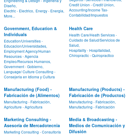
Engineering & Design - Ingeneria y
Credit Union - Credit Union,
Diseño,
Accounting/Income Tax-
Electric - Electrico,
Energy - Energia,
Contabilidad/Impuestos
More...
Government, Education &
Health Care
Individuals
Health Care/Heath Services -
Cuidado de Salud/Servicios de
Education/Universities -
Salud,
Educacion/Universidades,
Hospitality - Hospitalidad,
Employment Agency/Human
Chiropractic - Quiropractico
Resources - Agencia
Empleo/Recursos Humanos,
Government - Gobierno,
Language/ Culture Consulting -
Consejeria en Idioma y Cultura
Manufacturing (Food) -
Manufacturing (Products) -
Fabricación de (Alimentos)
Fabricación de (Productos)
Manufacturing - Fabricación,
Manufacturing - Fabricación,
Agriculture - Agricultura
Manufacturing - Fabricación
Marketing Consulting -
Media & Broadcasting -
Asesoría de Mercadotecnia
Medios de Comunicación y
Difusión
Marketing Consulting - Consultoría