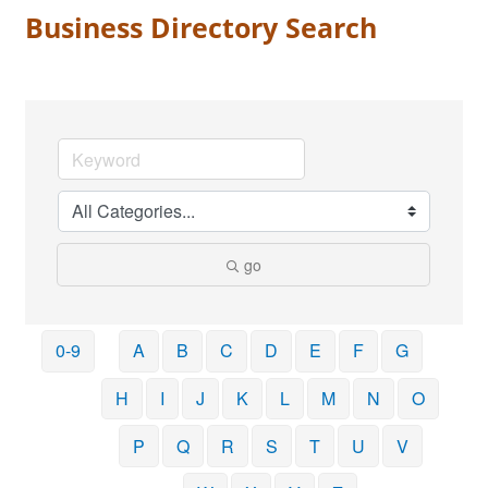
Business Directory Search
go
0-9
A
B
C
D
E
F
G
H
I
J
K
L
M
N
O
P
Q
R
S
T
U
V